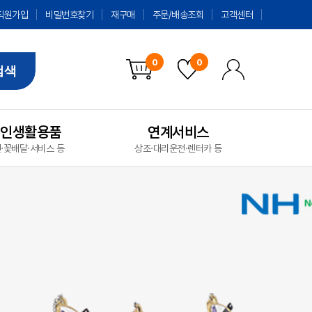
직원가입
비밀번호찾기
재구매
주문/배송조회
고객센터
0
0
검색
개인생활용품
연계서비스
·꽃배달·서비스 등
상조·대리운전·렌터카 등