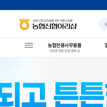
농협전용사무용품
인장류·명함·명찰·명패 등