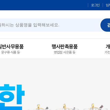
로그인
임
일반사무용품
행사판촉용품
문구류·식품 등
영업점 사은품 등
가전